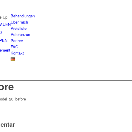
Behandlungen
e Up
Über mich
AUEN
Preisliste
D
Referenzen
PPEN
Partner
FAQ
gement
Kontakt
ore
odel_20_before
entar