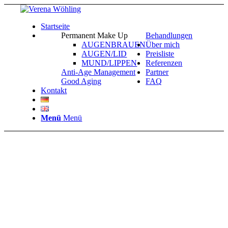
Startseite
Permanent Make Up
Behandlungen
AUGENBRAUEN
Über mich
AUGEN/LID
Preisliste
MUND/LIPPEN
Referenzen
Anti-Age Management
Partner
Good Aging
FAQ
Kontakt
Menü
Menü