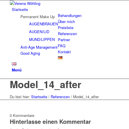
Startseite
Behandlungen
Permanent Make Up
Über mich
AUGENBRAUEN
Preisliste
AUGEN/LID
Referenzen
MUND/LIPPEN
Partner
FAQ
Anti-Age Management
Kontakt
Good Aging
Menü
Model_14_after
Du bist hier:
Startseite
/
Referenzen
/
Model_14_after
0
Kommentare
Hinterlasse einen Kommentar