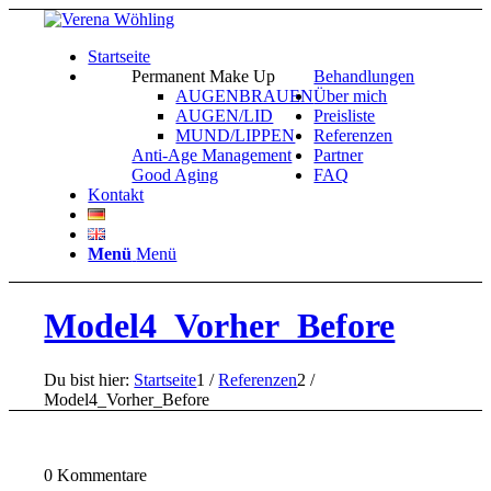
Startseite
Permanent Make Up
Behandlungen
AUGENBRAUEN
Über mich
AUGEN/LID
Preisliste
MUND/LIPPEN
Referenzen
Anti-Age Management
Partner
Good Aging
FAQ
Kontakt
Menü
Menü
Model4_Vorher_Before
Du bist hier:
Startseite
1
/
Referenzen
2
/
Model4_Vorher_Before
0
Kommentare