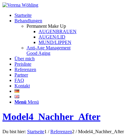
Startseite
Behandlungen
Permanent Make Up
AUGENBRAUEN
AUGEN/LID
MUND/LIPPEN
Anti-Age Management
Good Aging
Über mich
Preisliste
Referenzen
Partner
FAQ
Kontakt
Menü
Menü
Model4_Nachher_After
Du bist hier:
Startseite
1
/
Referenzen
2
/
Model4_Nachher_After