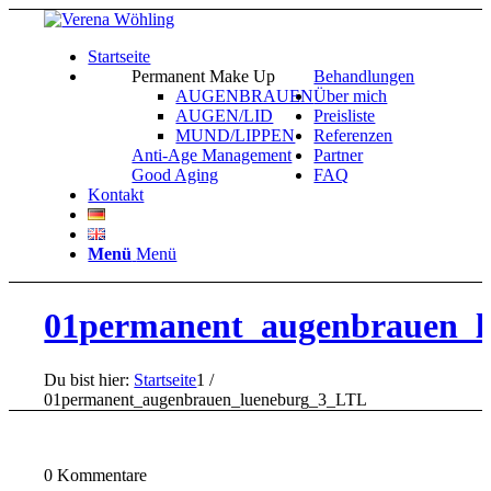
Startseite
Permanent Make Up
Behandlungen
AUGENBRAUEN
Über mich
AUGEN/LID
Preisliste
MUND/LIPPEN
Referenzen
Anti-Age Management
Partner
Good Aging
FAQ
Kontakt
Menü
Menü
01permanent_augenbrauen_
Du bist hier:
Startseite
1
/
01permanent_augenbrauen_lueneburg_3_LTL
0
Kommentare