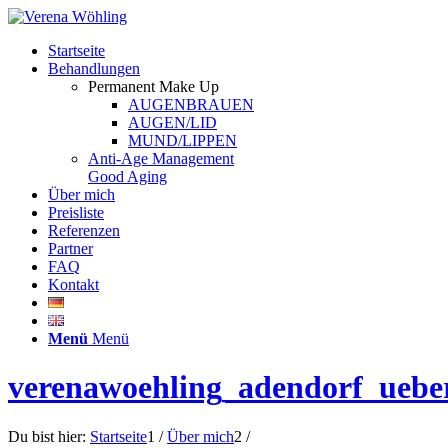
Startseite
Behandlungen
Permanent Make Up
AUGENBRAUEN
AUGEN/LID
MUND/LIPPEN
Anti-Age Management
Good Aging
Über mich
Preisliste
Referenzen
Partner
FAQ
Kontakt
Menü
Menü
verenawoehling_adendorf_uebe
Du bist hier:
Startseite
1
/
Über mich
2
/